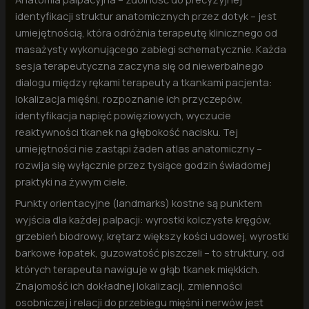
identyfikacji struktur anatomicznych przez dotyk – jest
umiejętnością, która odróżnia terapeutę klinicznego od
masażysty wykonującego zabiegi schematycznie. Każda
sesja terapeutyczna zaczyna się od niewerbalnego
dialogu między rękami terapeuty a tkankami pacjenta:
lokalizacja mięśni, rozpoznanie ich przyczepów,
identyfikacja napięć powięziowych, wyczucie
reaktywności tkanek na głębokość nacisku. Tej
umiejętności nie zastąpi żaden atlas anatomiczny –
rozwija się wyłącznie przez tysiące godzin świadomej
praktyki na żywym ciele.
Punkty orientacyjne (landmarks) kostne są punktem
wyjścia dla każdej palpacji: wyrostki kolczyste kręgów,
grzebień biodrowy, krętarz większy kości udowej, wyrostki
barkowe łopatek, guzowatość piszczeli – to struktury, od
których terapeuta nawiguje w głąb tkanek miękkich.
Znajomość ich dokładnej lokalizacji, zmienności
osobniczej i relacji do przebiegu mięśni i nerwów jest