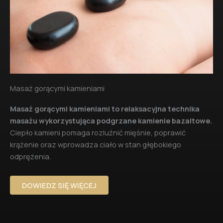
Masaż gorącymi kamieniami
Masaż gorącymi kamieniami to relaksacyjna technika
masażu wykorzystująca podgrzane kamienie bazaltowe.
Ciepło kamieni pomaga rozluźnić mięśnie, poprawić
krążenie oraz wprowadza ciało w stan głębokiego
odprężenia.
DOWIEDZ SIĘ WIĘCEJ