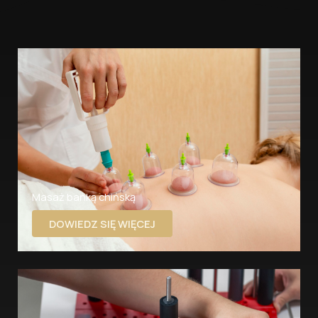
Masaż bańką chińską​
DOWIEDZ SIĘ WIĘCEJ