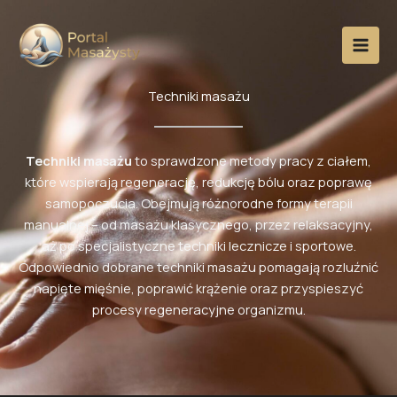
Przejdź
do
treści
Techniki masażu
Techniki masażu
to sprawdzone metody pracy z ciałem,
które wspierają regenerację, redukcję bólu oraz poprawę
samopoczucia. Obejmują różnorodne formy terapii
manualnej – od masażu klasycznego, przez relaksacyjny,
aż po specjalistyczne techniki lecznicze i sportowe.
Odpowiednio dobrane techniki masażu pomagają rozluźnić
napięte mięśnie, poprawić krążenie oraz przyspieszyć
procesy regeneracyjne organizmu.