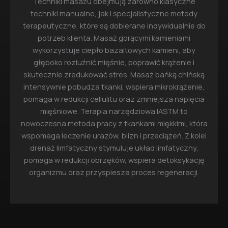
Techniki masażu obejmują zarówno klasyczne
techniki manualne, jak i specjalistyczne metody
terapeutyczne, które są dobierane indywidualnie do
potrzeb klienta. Masaż gorącymi kamieniami
wykorzystuje ciepło bazaltowych kamieni, aby
głęboko rozluźnić mięśnie, poprawić krążenie i
skutecznie zredukować stres. Masaż bańką chińską
intensywnie pobudza tkanki, wspiera mikrokrążenie,
pomaga w redukcji cellulitu oraz zmniejsza napięcia
mięśniowe. Terapia narzędziowa IASTM to
nowoczesna metoda pracy z tkankami miękkimi, która
wspomaga leczenie urazów, blizn i przeciążeń. Z kolei
drenaż limfatyczny stymuluje układ limfatyczny,
pomaga w redukcji obrzęków, wspiera detoksykację
organizmu oraz przyspiesza proces regeneracji.